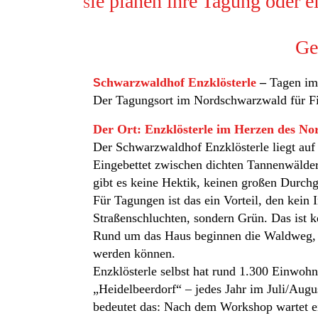
ie planen ihre Tagung oder 
S
Ge
chwarzwaldhof Enzklösterle
–
Tagen im 
S
Der Tagungsort im Nordschwarzwald für Fi
Der Ort: Enzklösterle im Herzen des N
Der Schwarzwaldhof Enzklösterle liegt au
Eingebettet zwischen dichten Tannenwäldern
gibt es keine Hektik, keinen großen Durchg
Für Tagungen ist das ein Vorteil, den kein
Straßenschluchten, sondern Grün. Das ist 
Rund um das Haus beginnen die Waldweg, 
werden können.
Enzklösterle selbst hat rund 1.300 Einwohne
„Heidelbeerdorf“ – jedes Jahr im Juli/Augu
bedeutet das: Nach dem Workshop wartet ei