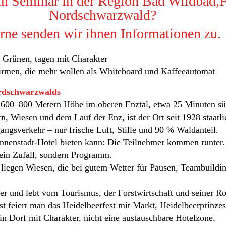
ein Seminar in der Region Bad Wildbad,
Nordschwarzwald?
rne senden wir ihnen Informationen zu.
Grünen, tagen mit Charakter
rmen, die mehr wollen als Whiteboard und Kaffeeautomat
ordschwarzwalds
f 600–800 Metern Höhe im oberen Enztal, etwa 25 Minuten sü
, Wiesen und dem Lauf der Enz, ist der Ort seit 1928 staatli
angsverkehr – nur frische Luft, Stille und 90 % Waldanteil.
 Innenstadt‑Hotel bieten kann: Die Teilnehmer kommen runter.
kein Zufall, sondern Programm.
liegen Wiesen, die bei gutem Wetter für Pausen, Teambuild
r und lebt vom Tourismus, der Forstwirtschaft und seiner Roll
st feiert man das Heidelbeerfest mit Markt, Heidelbeerprinz
n Dorf mit Charakter, nicht eine austauschbare Hotelzone.